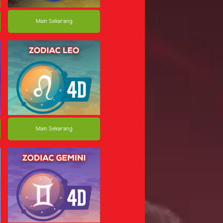
Main Sekarang
Main Sekarang