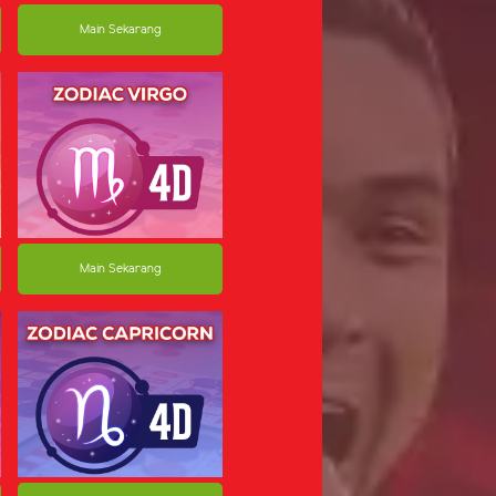
Main Sekarang
Main Sekarang