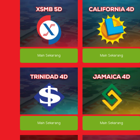
Main Sekarang
Main Sekarang
Main Sekarang
Main Sekarang