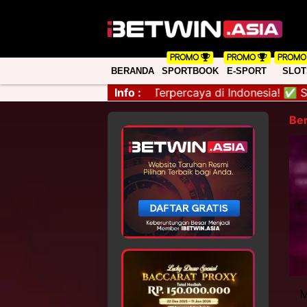
PROMO
PROMO
PROM
BERANDA
SPORTBOOK
E-SPORT
SLOT
p & Terpercaya di Indonesia! ✅ Segera dapatkan Welcome
Info :
Be
M