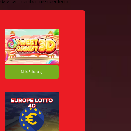
an data dari member-member kami.
Main Sekarang