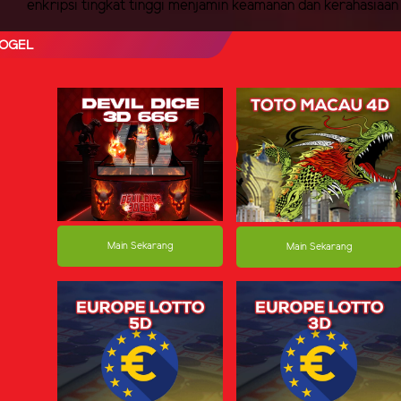
enkripsi tingkat tinggi menjamin keamanan dan kerahasia
OGEL
Main Sekarang
Main Sekarang